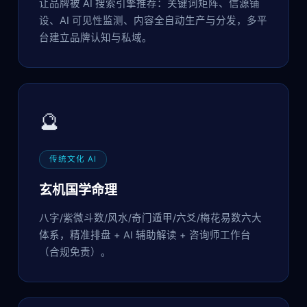
让品牌被 AI 搜索引擎推荐：关键词矩阵、信源铺
设、AI 可见性监测、内容全自动生产与分发，多平
台建立品牌认知与私域。
🔮
传统文化 AI
玄机国学命理
八字/紫微斗数/风水/奇门遁甲/六爻/梅花易数六大
体系，精准排盘 + AI 辅助解读 + 咨询师工作台
（合规免责）。