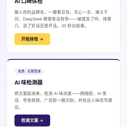
AI 口碑体检
输入你的品牌名，一键看豆包、文心一言、通义千
问、DeepSeek 眼里有没有你——被提及了吗、排第
几、说了好话还是坏话。30 秒出结果。
开始体检 →
免费 · 无需登录
AI 味检测器
把文案贴进来，检测 AI 味浓度——网络腔、AI 黑
话、夸张修辞、广告腔一眼识别，并给出人味改写建
议。
检测文案 →