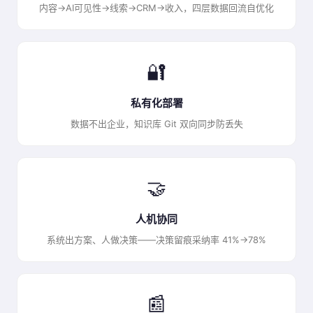
内容→AI可见性→线索→CRM→收入，四层数据回流自优化
🔐
私有化部署
数据不出企业，知识库 Git 双向同步防丢失
🤝
人机协同
系统出方案、人做决策——决策留痕采纳率 41%→78%
📰